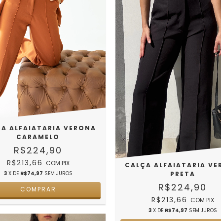
A ALFAIATARIA VERONA
CARAMELO
R$224,90
R$213,66
COM
PIX
CALÇA ALFAIATARIA V
3
X DE
R$74,97
SEM JUROS
PRETA
R$224,90
COMPRAR
R$213,66
COM
PIX
3
X DE
R$74,97
SEM JUROS