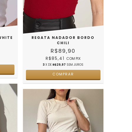
WHITE
REGATA NADADOR BORDO
CHILI
R$89,90
R$85,41
COM
PIX
3
X DE
R$29,97
SEM JUROS
COMPRAR