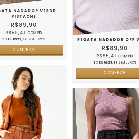
GATA NADADOR VERDE
PISTACHE
R$89,90
R$85,41
COM
PIX
3
X DE
R$29,97
SEM JUROS
REGATA NADADOR OFF 
R$89,90
COMPRAR
R$85,41
COM
PIX
3
X DE
R$29,97
SEM JUROS
COMPRAR