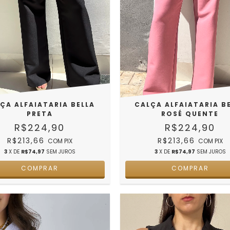
ÇA ALFAIATARIA BELLA
CALÇA ALFAIATARIA B
PRETA
ROSÉ QUENTE
R$224,90
R$224,90
R$213,66
R$213,66
COM
PIX
COM
PIX
3
X DE
R$74,97
SEM JUROS
3
X DE
R$74,97
SEM JUROS
COMPRAR
COMPRAR