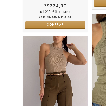
R$224,90
R$213,66
COM
PIX
3
X DE
R$74,97
SEM JUROS
COMPRAR