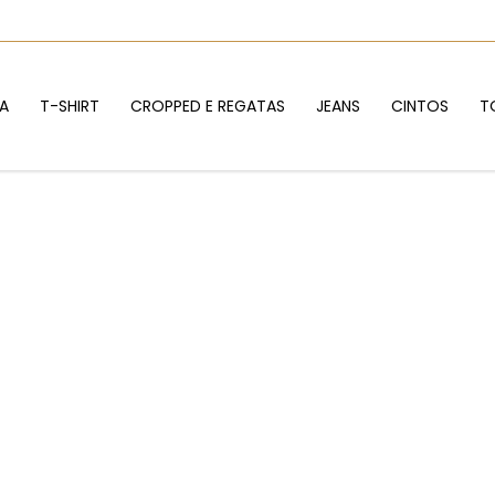
IA
T-SHIRT
CROPPED E REGATAS
JEANS
CINTOS
T