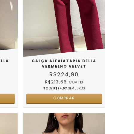
CALÇA ALFAIATARIA BELLA
ELLA
VERMELHO VELVET
R$224,90
R$213,66
COM
PIX
3
X DE
R$74,97
SEM JUROS
COMPRAR