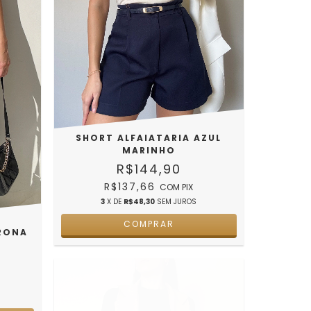
SHORT ALFAIATARIA AZUL
MARINHO
R$144,90
R$137,66
COM
PIX
3
X DE
R$48,30
SEM JUROS
COMPRAR
ERONA